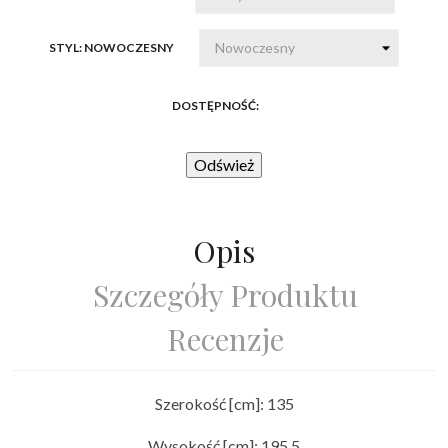
wysokim
połyskiem
STYL: NOWOCZESNY
DOSTĘPNOŚĆ:
Opis
Szczegóły Produktu
Recenzje
Szerokość [cm]: 135
Wysokość [cm]: 195.5