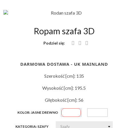
Ropam szafa 3D
Podziel się:
DARMOWA DOSTAWA - UK MAINLAND
Szerokość [cm]: 135
Wysokość [cm]: 195.5
Głębokość [cm]: 56
Jasne
Biały
KOLOR: JASNE DREWNO
drewno
z
KATEGORIA: SZAFY