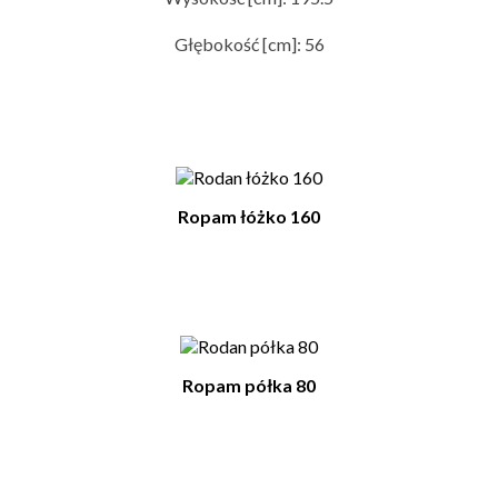
Głębokość [cm]: 56
Mogą Ci Się Podobać Również
Ropam łóżko 160
Ropam półka 80