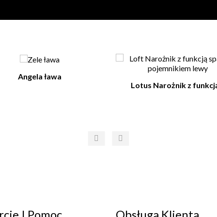
Angela ława
Lotus Narożnik z funkcją
‹
›
cie I Pomoc
Obsługa Klienta