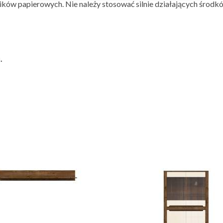
ików papierowych. Nie należy stosować silnie działających środkó
.
ą Ci Się Podobać Rów