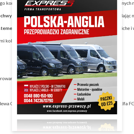
ego korpusu
dąb April
i jasnych,
perłowych
frontów wykończonych 
 uchwytów
w postaci wcięcia we froncie przełamują styl, dodają
ystemem cichego domyku
i regulacją siły hamowania
, to ciche
i kolekcji Ruseki i ciesz się komfortową przestrzenią.
rowana, folia, melamina
lewa Quadro 22 typ H HETTICH, zawiasy- SLIDE-ON 90' Alfa FGV