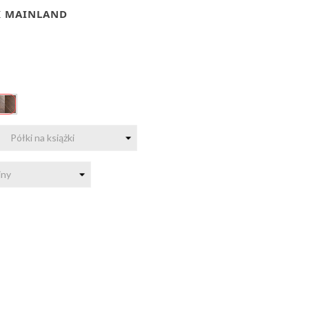
K MAINLAND
Ciemne
drewno