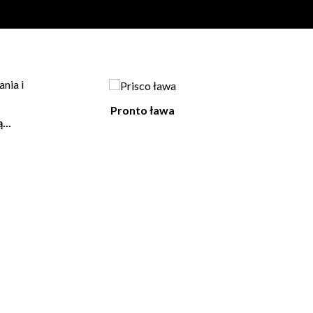
Pronto ława
...
Ferby 2 m