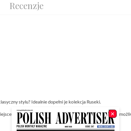
Recenzje
yczny stylu? Idealnie dopełni je kolekcja Ruseki.
iejscem na biblioteczkę jest
regał Ruseki
.
Otwarte półki
umożli