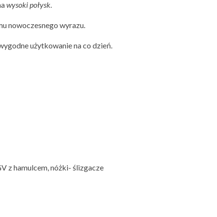
na
wysoki połysk
.
c mu nowoczesnego wyrazu.
 i wygodne użytkowanie na co dzień.
 z hamulcem, nóżki- ślizgacze