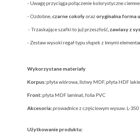
- Uwagę przyciąga połączenie kolorystyczne ciemn
- Ozdobne,
czarne cokoły
oraz
oryginalna forma
- Trzaskające szafki to już przeszłość,
zawiasy z s
- Zestaw wysoki regał typu słupek z innymi elementam
Wykorzystane materiały
Korpus:
płyta wiórowa, listwy MDF, płyta HDF lakie
Front:
płyta MDF laminat, folia PVC
Akcesoria:
prowadnice z częściowym wysuw. L-350 
Użytkowanie produktu: