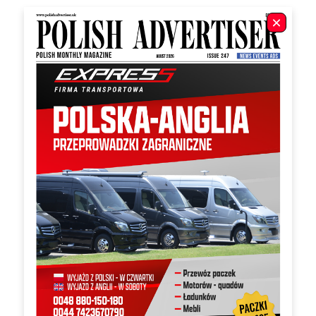
Irka łóżko 160 IM 16/160
Morisons szafa SZF4D
Ferby szafka na buty SFK1K...
Happy baby komoda KOM4S