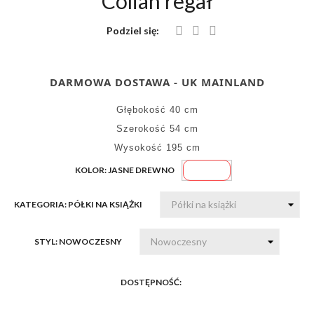
Colian regał
Podziel się:
DARMOWA DOSTAWA - UK MAINLAND
Głębokość 40 cm
Szerokość 54 cm
Wysokość 195 cm
Jasne
KOLOR: JASNE DREWNO
drewno
KATEGORIA: PÓŁKI NA KSIĄŻKI
STYL: NOWOCZESNY
DOSTĘPNOŚĆ: