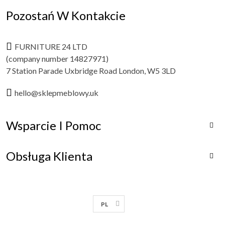
Pozostań W Kontakcie
FURNITURE 24 LTD
(company number 14827971)
7 Station Parade Uxbridge Road London, W5 3LD
hello@sklepmeblowy.uk
Wsparcie I Pomoc

Obsługa Klienta

PL