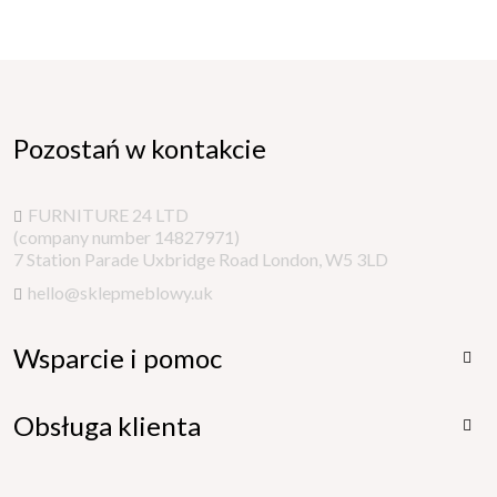
Pozostań w kontakcie
FURNITURE 24 LTD
(company number 14827971)
7 Station Parade Uxbridge Road London, W5 3LD
hello@sklepmeblowy.uk
Wsparcie i pomoc

Obsługa klienta
