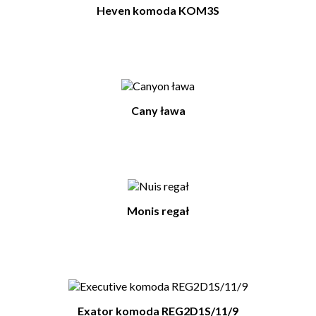
Heven komoda KOM3S
Cany ława
Monis regał
Exator komoda REG2D1S/11/9