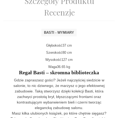
Szczegóły Produktu
Recenzje
BASTI - WYMIARY
Głębokość
37 cm
Szerokość
80 cm
Wysokość
127 cm
Waga
36.65 kg
Regał Basti – skromna biblioteczka
Gdzie zapraszasz gości? Jeżeli najczęściej siedzicie w
salonie, to nic dziwnego, że marzysz o jego efektownej
zabudowie. Taką stworzysz dzięki kolekcji Basti, która
zachwyci prostotą brył, błyszczącymi frontami oraz
kontrastującym wybarwieniem bieli i czerni tworząc
elegancką zabudowę salonu.
Masz kilka ulubionych książek, po które chętnie sięgasz?