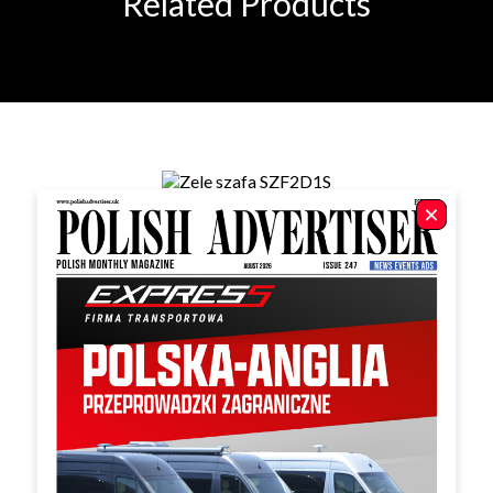
Related Products
Angela szafa SZF2D1S
Heven witryna REG1W2S