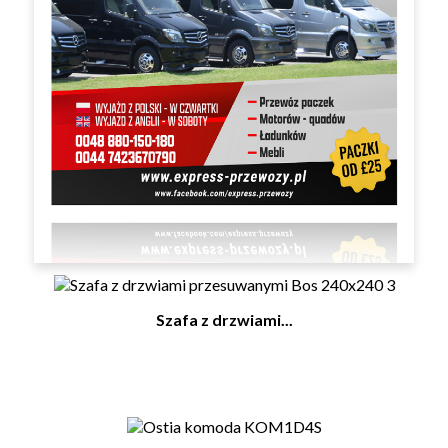
Basti półka P/3/10
Lokanto szafka nocna KOM1S
Szafa z drzwiami...