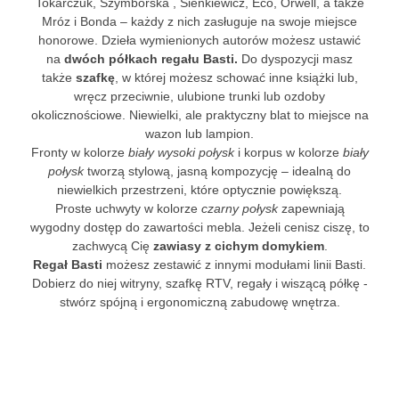
Tokarczuk, Szymborska , Sienkiewicz, Eco, Orwell, a także
Mróz i Bonda – każdy z nich zasługuje na swoje miejsce
honorowe. Dzieła wymienionych autorów możesz ustawić
na
dwóch półkach regału Basti.
Do dyspozycji masz
także
szafkę
, w której możesz schować inne książki lub,
wręcz przeciwnie, ulubione trunki lub ozdoby
okolicznościowe. Niewielki, ale praktyczny blat to miejsce na
wazon lub lampion.
Fronty w kolorze
biały wysoki połysk
i korpus w kolorze
biały
połysk
tworzą stylową, jasną kompozycję – idealną do
niewielkich przestrzeni, które optycznie powiększą.
Proste uchwyty w kolorze
czarny połysk
zapewniają
wygodny dostęp do zawartości mebla. Jeżeli cenisz ciszę, to
zachwycą Cię
zawiasy z cichym domykiem
.
Regał Basti
możesz zestawić z innymi modułami linii Basti.
Dobierz do niej witryny, szafkę RTV, regały i wiszącą półkę -
stwórz spójną i ergonomiczną zabudowę wnętrza.
Mogą Ci Się Podobać Również